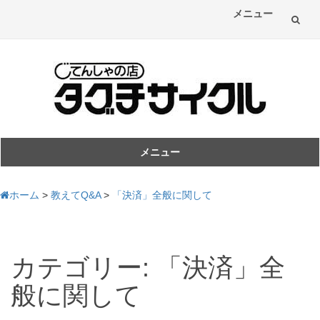
メニュー
コ
ン
テ
ン
ツ
メニュー
コ
へ
ン
ホーム
>
教えてQ&A
>
「決済」全般に関して
ス
テ
ン
キ
ツ
へ
ッ
カテゴリー:
「決済」全
ス
プ
般に関して
キ
ッ