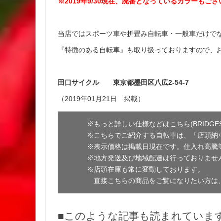
※2019年9/30現在、廃番となっているカラーも
当店ではスポーツ車や折畳み自転車・一般車だけで
『特徴のある自転車』も取り扱っておりますので、
田口サイクル 東京都墨田区八広2-54-7
（2019年01月21日 掲載）
※もっと詳しい仕様などは
こちら(BRIDG
※こちらでご紹介する自転車は、「店頭納
※表示価格は掲載日現在です。仕入れ高騰
※地方発送及び地域配達は行っておりませ
※店頭在庫も常に変動しております。
直接こちらの商品をご覧になりたい方は
■このような記事も読まれていま