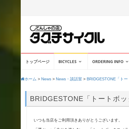
コ
トップページ
BICYCLES
ORDERING INFO
ン
テ
ン
ホーム
>
News
>
News・談話室
>
BRIDGESTONE「
ツ
へ
ス
BRIDGESTONE「トートボ
キ
ッ
プ
いつも当店をご利用頂きありがとうございます。