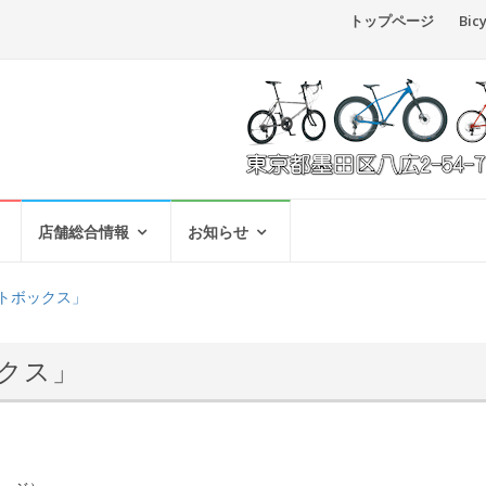
コ
トップページ
Bic
ン
テ
ン
ツ
へ
店舗総合情報
お知らせ
ス
トートボックス」
キ
ッ
ックス」
プ