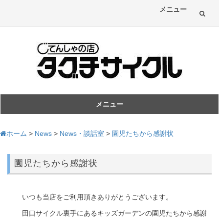
メニュー
コ
ン
テ
ン
ツ
メニュー
コ
へ
ン
ホーム
>
News
>
News・談話室
>
園児たちから感謝状
ス
テ
ン
キ
園児たちから感謝状
ツ
へ
ッ
ス
プ
いつも当店をご利用頂きありがとうございます。
キ
ッ
田口サイクル裏手にあるキッズガーデンの園児たちから感謝