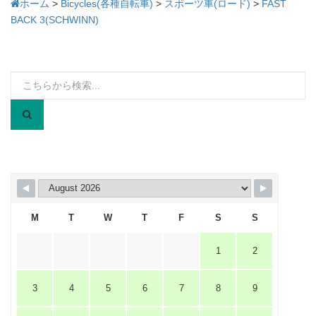
ホーム
>
Bicycles(各種自転車)
>
スポーツ車(ロード)
>
FAST
BACK 3(SCHWINN)
検
索:
M
T
W
T
F
S
S
1
2
3
4
5
6
7
8
9