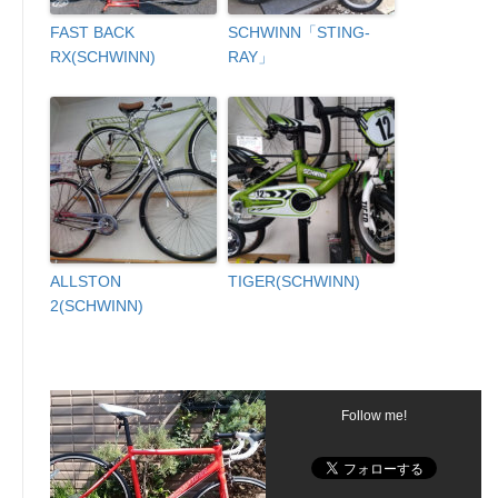
FAST BACK
SCHWINN「STING-
RX(SCHWINN)
RAY」
ALLSTON
TIGER(SCHWINN)
2(SCHWINN)
Follow me!